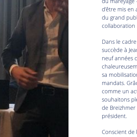
du mareyage –
d’être mis en 
du grand publ
collaboration
Dans le cadre
succède à Je
neuf années 
chaleureusem
sa mobilisati
mandats. Grâc
comme un acte
souhaitons pl
de Breizhmer 
président.
Conscient de 