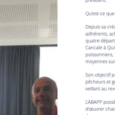
président.
Qu’est-ce que
Depuis sa cré
adhérents, ac
quatre départ
Cancale à Qui
poissonniers,
moyennes surf
Son objectif p
pêcheurs et g
veillant au re
L’ABAPP possè
d’œuvrer chaq