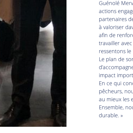
Guénolé Merve
actions engag
partenaires d
à valoriser da
afin de renfor
travailler ave
ressentons le
Le plan de sort
d’accompagnem
impact importa
En ce qui con
pêcheurs, nou
au mieux les 
Ensemble, no
durable. »