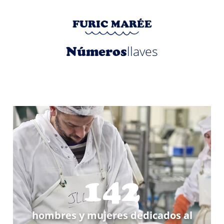
FURIC MARÉE
llaves
Números
142
hombres y mujeres dedicados al