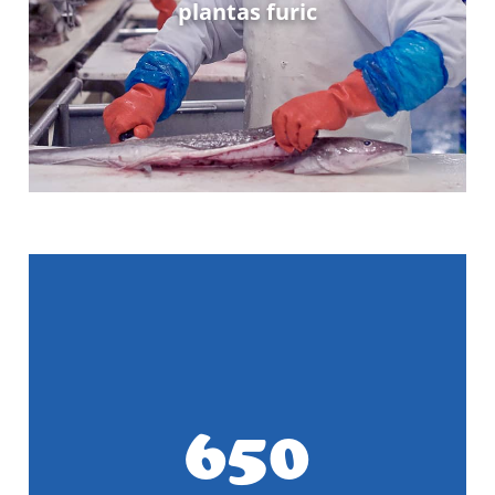
plantas furic
650