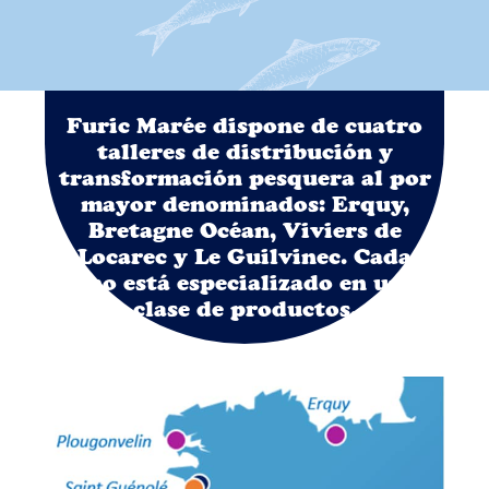
Además, Furic Marée realiza múltiples
acuerdos de colaboración con
embarcaciones, algo que proporciona
una máxima frescura y calidad, a la vez
que garantiza el abastecimiento y
Furic Marée dispone de cuatro
asigna más valor al trabajo de los
talleres de distribución y
pescadores
transformación pesquera al por
mayor denominados: Erquy,
Bretagne Océan, Viviers de
Locarec y Le Guilvinec. Cada
uno está especializado en una
clase de productos.