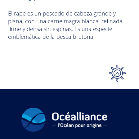
La 
El rape es un pescado de cabeza grande y
de
tar
plana, con una carne magra blanca, refinada,
Vi
uy
firme y densa sin espinas. Es una especie
pr
al
emblemática de la pesca bretona.
abi
y
Se 
a.