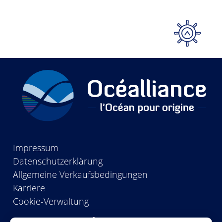
Unsere Mitarbeiterinnen und
Mitarbeiter besitzen eine große
Expertise im Filetieren, ein
überliefertes Know-how, das unseren
Kunden eine wichtige Qualitätsgarantie
bietet.
Zudem erleichtert unser Standort am
Hafen die Logistik, damit wir Sie
schnellstmöglich bedienen können.
Impressum
Datenschutzerklärung
Allgemeine Verkaufsbedingungen
Karriere
Cookie-Verwaltung