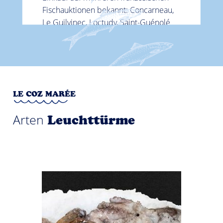
Fischauktionen bekannt: Concarneau,
Le Guilvinec, Loctudy, Saint-Guénolé
sowie Quiberon, Lorient, Roscoff,
Erquy, Saint-Quay-Portrieux und La
Turballe.
Wir legen besonderen Wert auf die
Vielfalt unserer Beschaffung, damit wir
LE COZ MARÉE
unseren Kunden das ganze Jahr über
ein breites Sortiment an Fisch anbieten
Arten
Leuchttürme
können, insbesondere Sardinen,
Flügelbutt, Seeteufel, Lengfisch und
Oktopus, eine unserer Arten von
Meeresfrüchten.
In einem großen Bereich unserer
Betriebsstätte werden
Sardinenkonserven hergestellt. Für
diesen besonderen Bedarf haben wir