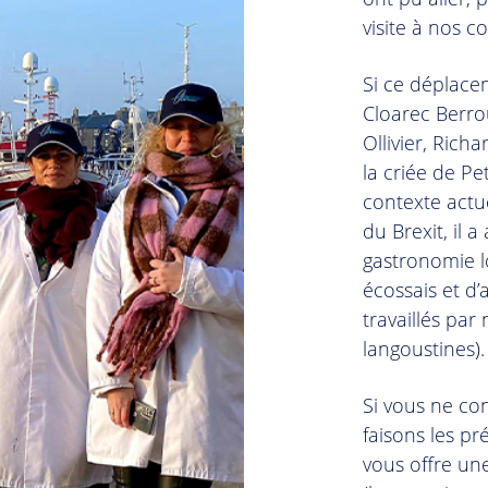
visite à nos 
Si ce déplace
Cloarec Berro
Ollivier, Rich
la criée de Pe
contexte actu
du Brexit, il a
gastronomie lo
écossais et d’
travaillés par 
langoustines)
Si vous ne co
faisons les p
vous offre un