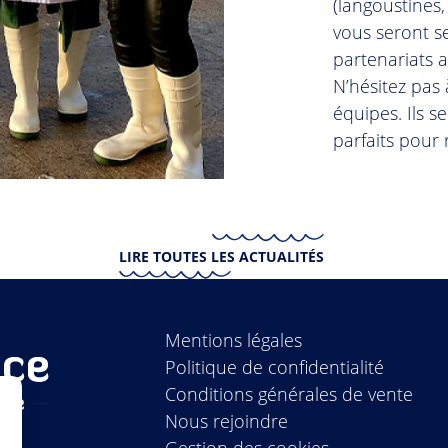
(langoustines,
vous seront s
partenariats 
N’hésitez pas
équipes. Ils s
parfaits pour
LIRE TOUTES LES ACTUALITÉS
Mentions légales
Politique de confidentialité
Conditions générales de vente
Nous rejoindre