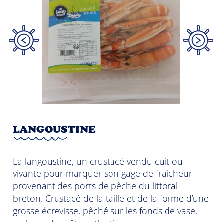
LANGOUSTINE
T
 et
La langoustine, un crustacé vendu cuit ou
Le 
ts
vivante pour marquer son gage de fraicheur
et
provenant des ports de pêche du littoral
cas
breton. Crustacé de la taille et de la forme d’une
grosse écrevisse, pêché sur les fonds de vase,