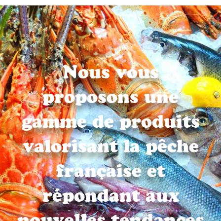
Nous vous
proposons une
gamme de produits
valorisant la pêche
française et
Top
répondant aux
nouvelles tendances