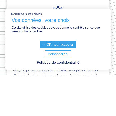
Interdire tous les cookies
Ce site utilise des cookies et vous donne le contrôle sur ce que
vous souhaitez activer
OK, tout accepter
COMMERCIAL H/F
Personnaliser
Lorient (56) - CDI -
Politique de confidentialité
Sogelmer, acteur majeur à taille humaine Sogelmer (CA
8M€, 20 personnes), acteur emblématique du port de
pêche de Lorient, dispose d’un savoir-faire important
dans les achats criées et à l’import, Grâce au travail de
ses équipes, Sogelmer est reconnu pour la qualité de
son travail de découpe et de filetage d’espèces phares
bretonnes telles que la lotte, le merlu ou la julienne ainsi
que sur l’emballage de produits de la mer. Sogelmer
bénéficie de la force du groupe Océalliance, leader du
mareyage (CA 270 M€, 600 collaborateurs) présent sur