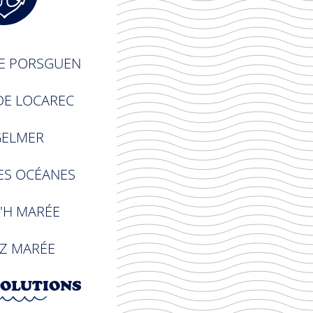
DE PORSGUEN
 DE LOCAREC
GELMER
ES OCÉANES
'H MARÉE
OZ MARÉE
SOLUTIONS