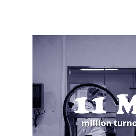
12
million turn