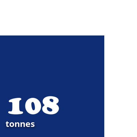
 285
tonnes