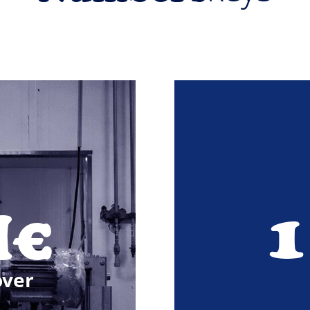
1
M€
over